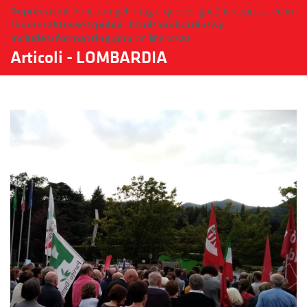
Deprecated
: Function get_magic_quotes_gpc() is deprecated in
/home/z61ns5e1/public_html/lombardia/wp-
includes/formatting.php
on line
2720
Articoli - LOMBARDIA